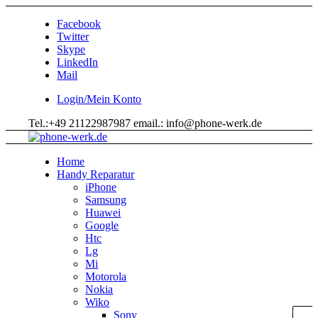
Facebook
Twitter
Skype
LinkedIn
Mail
Login/Mein Konto
Tel.:+49 21122987987 email.: info@phone-werk.de
Home
Handy Reparatur
iPhone
Samsung
Huawei
Google
Htc
Lg
Mi
Motorola
Nokia
Wiko
Sony