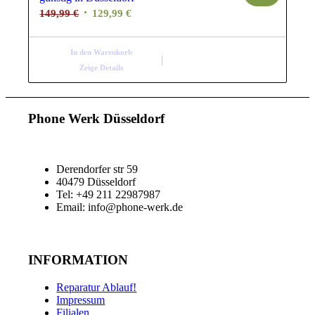
Ursprünglicher
Aktueller
149,99
€
129,99
€
Preis
Preis
war:
ist:
In den Warenkorb
149,99 €
129,99 €.
Zeige Details
Phone Werk Düsseldorf
Derendorfer str 59
40479 Düsseldorf
Tel: +49 211 22987987
Email: info@phone-werk.de
INFORMATION
Reparatur Ablauf!
Impressum
Filialen