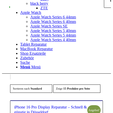
black berry
ZTE
Apple Watch
Apple Watch Series 6 44mm
Apple Watch Series 6 40mm
Apple Watch Series SE
Apple Watch Series 5 40mm
Apple Watch Series 5 44mm
Apple Watch Series 4 40mm
Tablet Reparatur
MacBook Reparatur
Shop Ersatzteile
Zubehör
Suche
Menü
Menü
Sortieren nach
Standard
Zeige
15 Produkte pro Seite
iPhone 16 Pro Display Reparatur – Schnell &
Angebot!
günstig in Düsseldorf