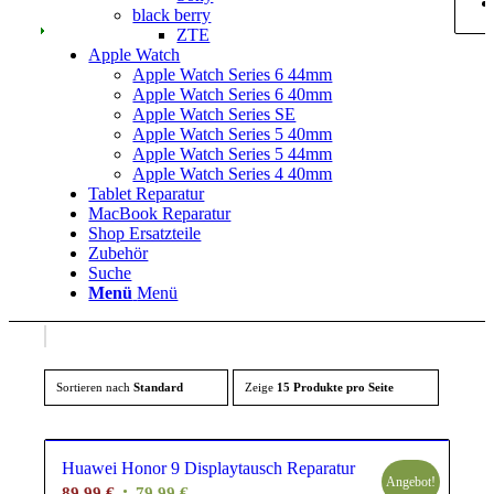
black berry
ZTE
Apple Watch
Apple Watch Series 6 44mm
Apple Watch Series 6 40mm
Apple Watch Series SE
Apple Watch Series 5 40mm
Apple Watch Series 5 44mm
Apple Watch Series 4 40mm
Tablet Reparatur
MacBook Reparatur
Shop Ersatzteile
Zubehör
Suche
Menü
Menü
Sortieren nach
Standard
Zeige
15 Produkte pro Seite
Huawei Honor 9 Displaytausch Reparatur
Angebot!
Ursprünglicher
Aktueller
89,99
€
79,99
€