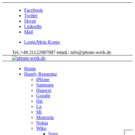
Facebook
Twitter
Skype
LinkedIn
Mail
Login/Mein Konto
Tel.:+49 21122987987 email.: info@phone-werk.de
Home
Handy Reparatur
iPhone
Samsung
Huawei
Google
Htc
Lg
Mi
Motorola
Nokia
Wiko
Sony