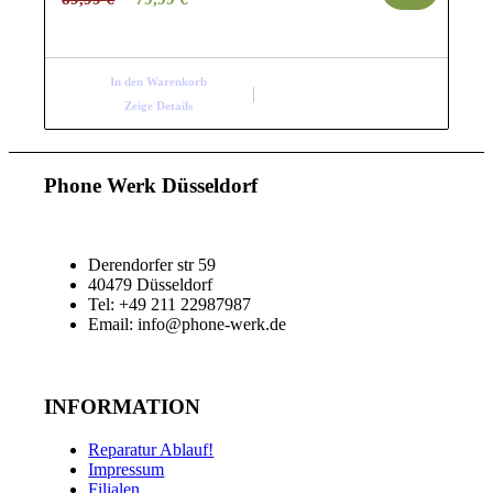
Preis
Preis
war:
ist:
89,99 €
79,99 €.
In den Warenkorb
Zeige Details
Phone Werk Düsseldorf
Derendorfer str 59
40479 Düsseldorf
Tel: +49 211 22987987
Email: info@phone-werk.de
INFORMATION
Reparatur Ablauf!
Impressum
Filialen