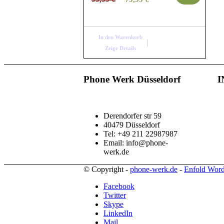
Preis
Preis
war:
ist:
99,99 €
79,99 €.
In den Warenkorb
Zeige Details
Phone Werk Düsseldorf
I
Derendorfer str 59
40479 Düsseldorf
Tel: +49 211 22987987
Email: info@phone-
werk.de
© Copyright -
phone-werk.de
-
Enfold Word
Facebook
Twitter
Skype
LinkedIn
Mail