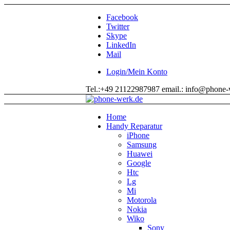
Facebook
Twitter
Skype
LinkedIn
Mail
Login/Mein Konto
Tel.:+49 21122987987 email.: info@phone-
Home
Handy Reparatur
iPhone
Samsung
Huawei
Google
Htc
Lg
Mi
Motorola
Nokia
Wiko
Sony