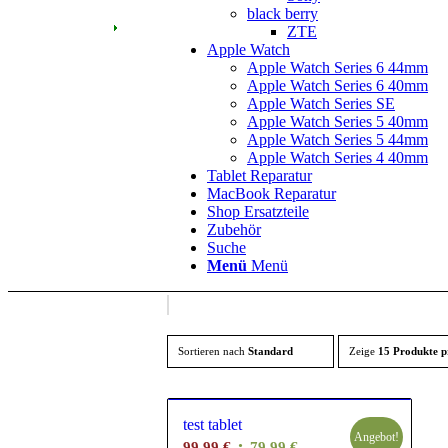
black berry
ZTE
Apple Watch
Apple Watch Series 6 44mm
Apple Watch Series 6 40mm
Apple Watch Series SE
Apple Watch Series 5 40mm
Apple Watch Series 5 44mm
Apple Watch Series 4 40mm
Tablet Reparatur
MacBook Reparatur
Shop Ersatzteile
Zubehör
Suche
Menü
Menü
Sortieren nach
Standard
Zeige
15 Produkte p
test tablet
Angebot!
Ursprünglicher
Aktueller
99,99
€
79,99
€