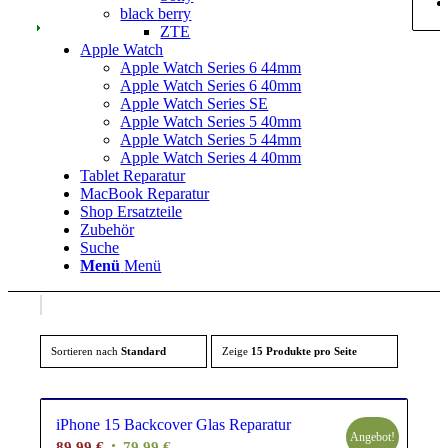
black berry
ZTE
Apple Watch
Apple Watch Series 6 44mm
Apple Watch Series 6 40mm
Apple Watch Series SE
Apple Watch Series 5 40mm
Apple Watch Series 5 44mm
Apple Watch Series 4 40mm
Tablet Reparatur
MacBook Reparatur
Shop Ersatzteile
Zubehör
Suche
Menü
Menü
Sortieren nach
Standard
Zeige
15 Produkte pro Seite
iPhone 15 Backcover Glas Reparatur
Angebot!
Ursprünglicher
Aktueller
89,99
€
79,99
€