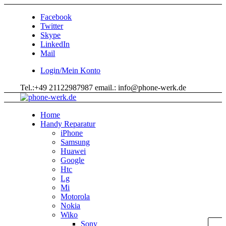
Facebook
Twitter
Skype
LinkedIn
Mail
Login/Mein Konto
Tel.:+49 21122987987 email.: info@phone-werk.de
Home
Handy Reparatur
iPhone
Samsung
Huawei
Google
Htc
Lg
Mi
Motorola
Nokia
Wiko
Sony