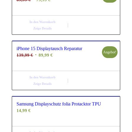
Preis
Preis
war:
ist:
89,99 €
79,99 €.
In den Warenkorb
Zeige Details
iPhone 15 Displaytausch Reparatur
Angebot!
Ursprünglicher
Aktueller
139,99
€
89,99
€
Preis
Preis
war:
ist:
139,99 €
89,99 €.
In den Warenkorb
Zeige Details
Samsung Displayschutz folia Protacktor TPU
14,99
€