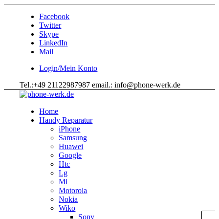
Facebook
Twitter
Skype
LinkedIn
Mail
Login/Mein Konto
Tel.:+49 21122987987 email.: info@phone-werk.de
Home
Handy Reparatur
iPhone
Samsung
Huawei
Google
Htc
Lg
Mi
Motorola
Nokia
Wiko
Sony