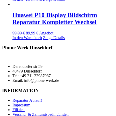
war:
ist:
99,99 €
79,99 €.
Huawei P10 Display Bildschirm
Reparatur Kompletter Wechsel
Ursprünglicher
Aktueller
99,99
€
89,99
€
Angebot!
Preis
Preis
In den Warenkorb
Zeige Details
war:
ist:
99,99 €
89,99 €.
Phone Werk Düsseldorf
Derendorfer str 59
40479 Düsseldorf
Tel: +49 211 22987987
Email: info@phone-werk.de
INFORMATION
Reparatur Ablauf!
Impressum
Filialen
Versand- & Zahlungsbedingungen