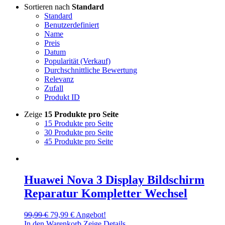
Sortieren nach
Standard
Standard
Benutzerdefiniert
Name
Preis
Datum
Popularität (Verkauf)
Durchschnittliche Bewertung
Relevanz
Zufall
Produkt ID
Zeige
15 Produkte pro Seite
15 Produkte pro Seite
30 Produkte pro Seite
45 Produkte pro Seite
Huawei Nova 3 Display Bildschirm
Reparatur Kompletter Wechsel
Ursprünglicher
Aktueller
99,99
€
79,99
€
Angebot!
Preis
Preis
In den Warenkorb
Zeige Details