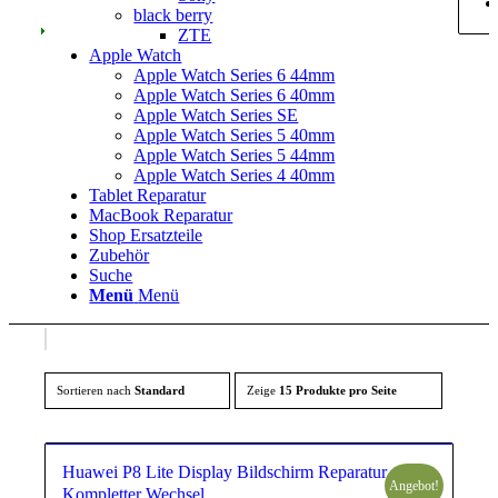
black berry
ZTE
Apple Watch
Apple Watch Series 6 44mm
Apple Watch Series 6 40mm
Apple Watch Series SE
Apple Watch Series 5 40mm
Apple Watch Series 5 44mm
Apple Watch Series 4 40mm
Tablet Reparatur
MacBook Reparatur
Shop Ersatzteile
Zubehör
Suche
Menü
Menü
Sortieren nach
Standard
Zeige
15 Produkte pro Seite
Huawei P8 Lite Display Bildschirm Reparatur
Angebot!
Kompletter Wechsel