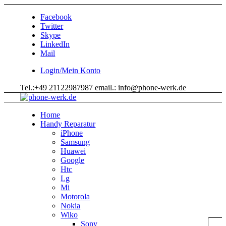
Facebook
Twitter
Skype
LinkedIn
Mail
Login/Mein Konto
Tel.:+49 21122987987 email.: info@phone-werk.de
Home
Handy Reparatur
iPhone
Samsung
Huawei
Google
Htc
Lg
Mi
Motorola
Nokia
Wiko
Sony