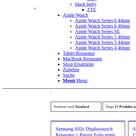
black berry
ZTE
Apple Watch
Apple Watch Series 6 44mm
Apple Watch Series 6 40mm
Apple Watch Series SE
Apple Watch Series 5 40mm
Apple Watch Series 5 44mm
Apple Watch Series 4 40mm
Tablet Reparatur
MacBook Reparatur
Shop Ersatzteile
Zubehör
Suche
Menü
Menü
Sortieren nach
Standard
Zeige
15 Produkte p
Samsung A02s Displaytausch
S
Reparatur + Panzer Folia gratis
C