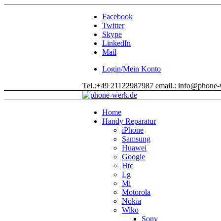
Facebook
Twitter
Skype
LinkedIn
Mail
Login/Mein Konto
Tel.:+49 21122987987 email.: info@phone-
Home
Handy Reparatur
iPhone
Samsung
Huawei
Google
Htc
Lg
Mi
Motorola
Nokia
Wiko
Sony