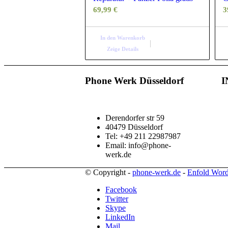
69,99
€
3
In den Warenkorb
Zeige Details
Phone Werk Düsseldorf
I
Derendorfer str 59
40479 Düsseldorf
Tel: +49 211 22987987
Email: info@phone-
werk.de
© Copyright -
phone-werk.de
-
Enfold Word
Facebook
Twitter
Skype
LinkedIn
Mail