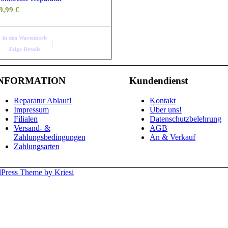
9,99
€
In den Warenkorb
Zeige Details
NFORMATION
Kundendienst
Reparatur Ablauf!
Kontakt
Impressum
Über uns!
Filialen
Datenschutzbelehrung
Versand- &
AGB
Zahlungsbedingungen
An & Verkauf
Zahlungsarten
Press Theme by Kriesi