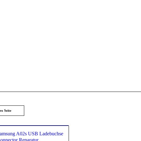
ro Seite
amsung A02s USB Ladebuchse
onnector Reparatur