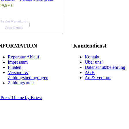
09,99
€
In den Warenkorb
Zeige Details
NFORMATION
Kundendienst
Reparatur Ablauf!
Kontakt
Impressum
Über uns!
Filialen
Datenschutzbelehrung
Versand- &
AGB
Zahlungsbedingungen
An & Verkauf
Zahlungsarten
Press Theme by Kriesi