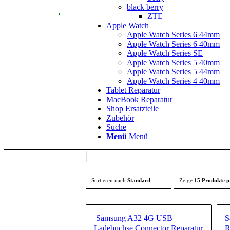
black berry
ZTE
Apple Watch
Apple Watch Series 6 44mm
Apple Watch Series 6 40mm
Apple Watch Series SE
Apple Watch Series 5 40mm
Apple Watch Series 5 44mm
Apple Watch Series 4 40mm
Tablet Reparatur
MacBook Reparatur
Shop Ersatzteile
Zubehör
Suche
Menü
Menü
Sortieren nach
Standard
Zeige
15 Produkte p
Samsung A32 4G USB
S
Ladebuchse Connector Reparatur
R