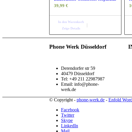
39,99
€
1
In den Warenkorb
Zeige Details
Phone Werk Düsseldorf
I
Derendorfer str 59
40479 Düsseldorf
Tel: +49 211 22987987
Email: info@phone-
werk.de
© Copyright -
phone-werk.de
-
Enfold Word
Facebook
Twitter
Skype
LinkedIn
Mail