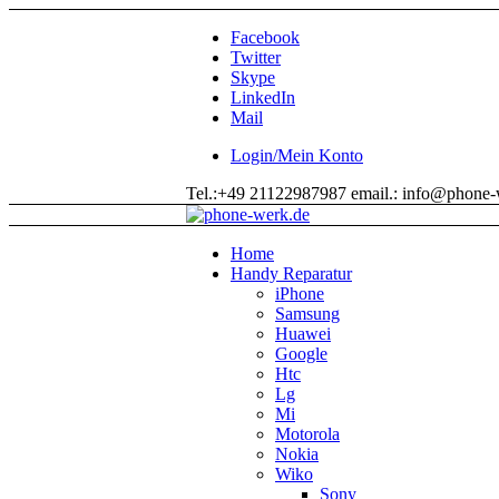
Facebook
Twitter
Skype
LinkedIn
Mail
Login/Mein Konto
Tel.:+49 21122987987 email.: info@phone-
Home
Handy Reparatur
iPhone
Samsung
Huawei
Google
Htc
Lg
Mi
Motorola
Nokia
Wiko
Sony