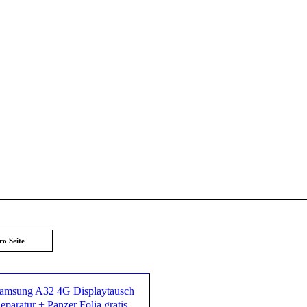
ro Seite
amsung A32 4G Displaytausch
eparatur + Panzer Folia gratis