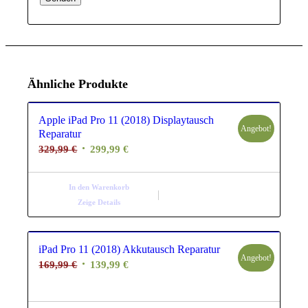
Ähnliche Produkte
Apple iPad Pro 11 (2018) Displaytausch
Angebot!
Reparatur
Ursprünglicher
Aktueller
329,99
€
299,99
€
Preis
Preis
war:
ist:
In den Warenkorb
329,99 €
299,99 €.
Zeige Details
iPad Pro 11 (2018) Akkutausch Reparatur
Angebot!
Ursprünglicher
Aktueller
169,99
€
139,99
€
Preis
Preis
war:
ist: