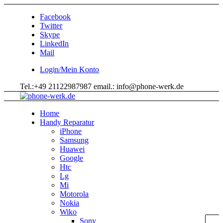
Facebook
Twitter
Skype
LinkedIn
Mail
Login/Mein Konto
Tel.:+49 21122987987 email.: info@phone-werk.de
Home
Handy Reparatur
iPhone
Samsung
Huawei
Google
Htc
Lg
Mi
Motorola
Nokia
Wiko
Sony