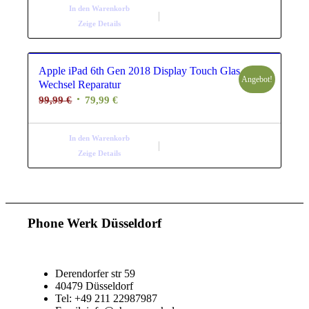
169,99 €
139,99 €.
In den Warenkorb
Zeige Details
Apple iPad 6th Gen 2018 Display Touch Glas
Angebot!
Wechsel Reparatur
Ursprünglicher
Aktueller
99,99
€
79,99
€
Preis
Preis
war:
ist:
In den Warenkorb
99,99 €
79,99 €.
Zeige Details
Phone Werk Düsseldorf
Derendorfer str 59
40479 Düsseldorf
Tel: +49 211 22987987