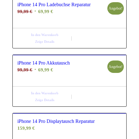
iPhone 14 Pro Ladebuchse Reparatur
Angebot!
Ursprünglicher
Aktueller
99,99
€
69,99
€
Preis
Preis
war:
ist:
99,99 €
69,99 €.
In den Warenkorb
Zeige Details
iPhone 14 Pro Akkutausch
Angebot!
Ursprünglicher
Aktueller
99,99
€
69,99
€
Preis
Preis
war:
ist:
99,99 €
69,99 €.
In den Warenkorb
Zeige Details
iPhone 14 Pro Displaytausch Reparatur
159,99
€