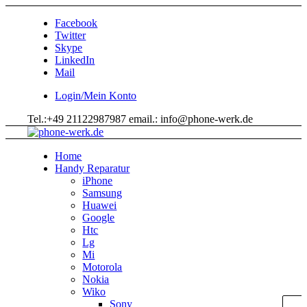
Facebook
Twitter
Skype
LinkedIn
Mail
Login/Mein Konto
Tel.:+49 21122987987 email.: info@phone-werk.de
Home
Handy Reparatur
iPhone
Samsung
Huawei
Google
Htc
Lg
Mi
Motorola
Nokia
Wiko
Sony