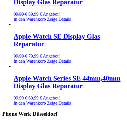
Display Glas Reparatur
Ursprünglicher
Aktueller
99,99
€
69,99
€
Angebot!
Preis
Preis
In den Warenkorb
Zeige Details
war:
ist:
99,99 €
69,99 €.
Apple Watch SE Display Glas
Reparatur
Ursprünglicher
Aktueller
99,99
€
79,99
€
Angebot!
Preis
Preis
In den Warenkorb
Zeige Details
war:
ist:
99,99 €
79,99 €.
Apple Watch Series SE 44mm,40mm
Display Glas Reparatur
Ursprünglicher
Aktueller
99,99
€
69,99
€
Angebot!
Preis
Preis
In den Warenkorb
Zeige Details
war:
ist:
99,99 €
69,99 €.
Phone Werk Düsseldorf