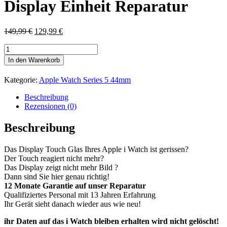
Display Einheit Reparatur
Ursprünglicher
Aktueller
149,99
€
129,99
€
Preis
Preis
Apple
war:
ist:
Watch
149,99 €
129,99 €.
In den Warenkorb
Series
5
Kategorie:
Apple Watch Series 5 44mm
44mm
Display
Beschreibung
Einheit
Rezensionen (0)
Reparatur
Menge
Beschreibung
Das Display Touch Glas Ihres Apple i Watch ist gerissen?
Der Touch reagiert nicht mehr?
Das Display zeigt nicht mehr Bild ?
Dann sind Sie hier genau richtig!
12 Monate Garantie auf unser Reparatur
Qualifiziertes Personal mit 13 Jahren Erfahrung
Ihr Gerät sieht danach wieder aus wie neu!
ihr Daten auf das i Watch bleiben erhalten wird nicht gelöscht!