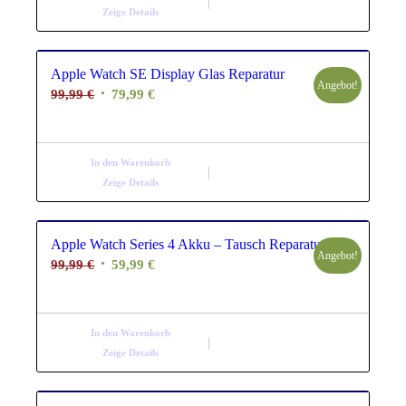
99,99 €
69,99 €.
Zeige Details
Apple Watch SE Display Glas Reparatur
Angebot!
Ursprünglicher
Aktueller
99,99
€
79,99
€
Preis
Preis
war:
ist:
99,99 €
79,99 €.
In den Warenkorb
Zeige Details
Apple Watch Series 4 Akku – Tausch Reparatur
Angebot!
Ursprünglicher
Aktueller
99,99
€
59,99
€
Preis
Preis
war:
ist:
99,99 €
59,99 €.
In den Warenkorb
Zeige Details