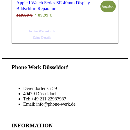
Apple I Watch Series SE 40mm Display
Angebot!
Bildschirm Reparatur
Ursprünglicher
Aktueller
119,99
€
89,99
€
Preis
Preis
war:
ist:
In den Warenkorb
119,99 €
89,99 €.
Zeige Details
Phone Werk Düsseldorf
Derendorfer str 59
40479 Düsseldorf
Tel: +49 211 22987987
Email: info@phone-werk.de
INFORMATION