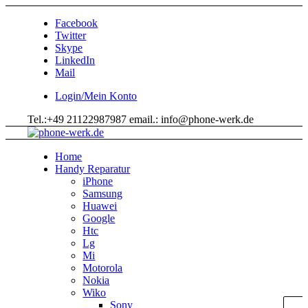
Facebook
Twitter
Skype
LinkedIn
Mail
Login/Mein Konto
Tel.:+49 21122987987 email.: info@phone-werk.de
Home
Handy Reparatur
iPhone
Samsung
Huawei
Google
Htc
Lg
Mi
Motorola
Nokia
Wiko
Sony