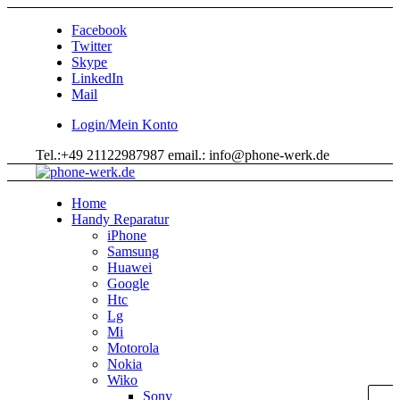
Facebook
Twitter
Skype
LinkedIn
Mail
Login/Mein Konto
Tel.:+49 21122987987 email.: info@phone-werk.de
Home
Handy Reparatur
iPhone
Samsung
Huawei
Google
Htc
Lg
Mi
Motorola
Nokia
Wiko
Sony