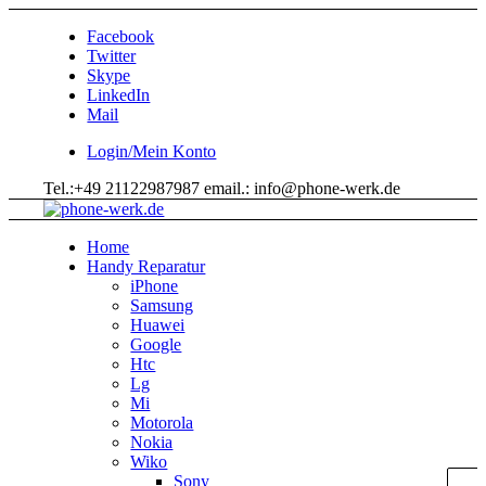
Facebook
Twitter
Skype
LinkedIn
Mail
Login/Mein Konto
Tel.:+49 21122987987 email.: info@phone-werk.de
Home
Handy Reparatur
iPhone
Samsung
Huawei
Google
Htc
Lg
Mi
Motorola
Nokia
Wiko
Sony