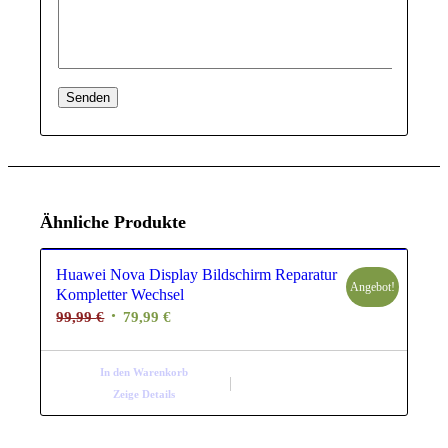
Ähnliche Produkte
Huawei Nova Display Bildschirm Reparatur
Angebot!
Kompletter Wechsel
Ursprünglicher
Aktueller
99,99
€
79,99
€
Preis
Preis
war:
ist:
In den Warenkorb
99,99 €
79,99 €.
Zeige Details