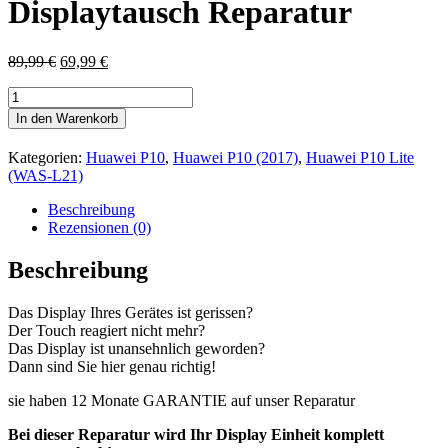
Displaytausch Reparatur
Ursprünglicher
Aktueller
89,99
€
69,99
€
Preis
Preis
Huawei
war:
ist:
P10
89,99 €
69,99 €.
In den Warenkorb
Lite
(WAS-
Kategorien:
Huawei P10
,
Huawei P10 (2017)
,
Huawei P10 Lite
L21)
(WAS-L21)
Displaytausch
Reparatur
Beschreibung
Menge
Rezensionen (0)
Beschreibung
Das Display Ihres Gerätes ist gerissen?
Der Touch reagiert nicht mehr?
Das Display ist unansehnlich geworden?
Dann sind Sie hier genau richtig!
sie haben 12 Monate GARANTIE auf unser Reparatur
Bei dieser Reparatur wird Ihr Display Einheit komplett