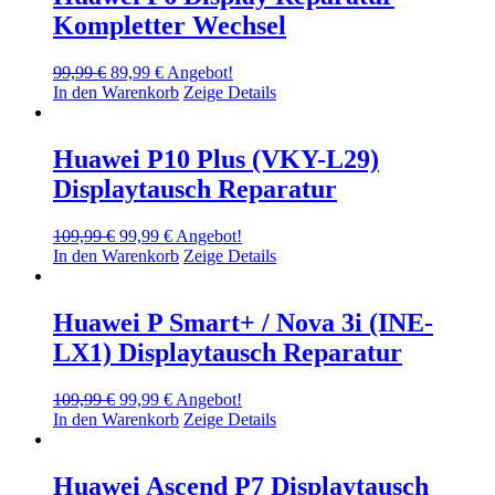
Kompletter Wechsel
Ursprünglicher
Aktueller
99,99
€
89,99
€
Angebot!
Preis
Preis
In den Warenkorb
Zeige Details
war:
ist:
99,99 €
89,99 €.
Huawei P10 Plus (VKY-L29)
Displaytausch Reparatur
Ursprünglicher
Aktueller
109,99
€
99,99
€
Angebot!
Preis
Preis
In den Warenkorb
Zeige Details
war:
ist:
109,99 €
99,99 €.
Huawei P Smart+ / Nova 3i (INE-
LX1) Displaytausch Reparatur
Ursprünglicher
Aktueller
109,99
€
99,99
€
Angebot!
Preis
Preis
In den Warenkorb
Zeige Details
war:
ist:
109,99 €
99,99 €.
Huawei Ascend P7 Displaytausch