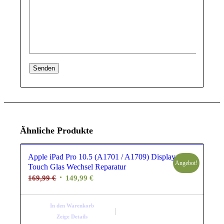
Ähnliche Produkte
Apple iPad Pro 10.5 (A1701 / A1709) Display
Angebot!
Touch Glas Wechsel Reparatur
Ursprünglicher
Aktueller
169,99
€
149,99
€
Preis
Preis
war:
ist:
In den Warenkorb
169,99 €
149,99 €.
Zeige Details