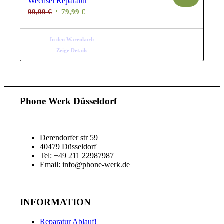
Wechsel Reparatur
Ursprünglicher
Aktueller
99,99
€
79,99
€
Preis
Preis
war:
ist:
In den Warenkorb
99,99 €
79,99 €.
Zeige Details
Phone Werk Düsseldorf
Derendorfer str 59
40479 Düsseldorf
Tel: +49 211 22987987
Email: info@phone-werk.de
INFORMATION
Reparatur Ablauf!