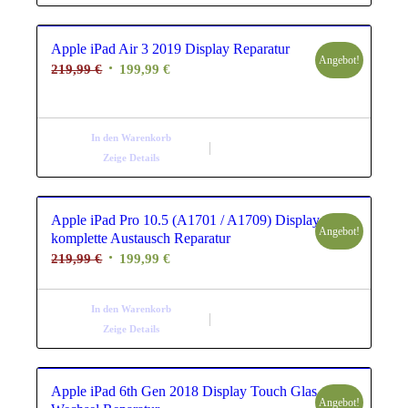
Apple iPad Air 3 2019 Display Reparatur
Angebot!
Ursprünglicher
Aktueller
219,99
€
199,99
€
Preis
Preis
war:
ist:
219,99 €
199,99 €.
In den Warenkorb
Zeige Details
Apple iPad Pro 10.5 (A1701 / A1709) Display
Angebot!
komplette Austausch Reparatur
Ursprünglicher
Aktueller
219,99
€
199,99
€
Preis
Preis
war:
ist:
In den Warenkorb
219,99 €
199,99 €.
Zeige Details
Apple iPad 6th Gen 2018 Display Touch Glas
Angebot!