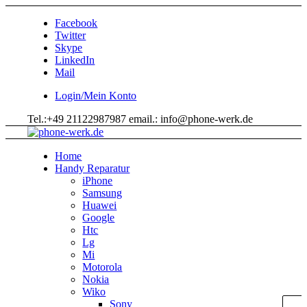
Facebook
Twitter
Skype
LinkedIn
Mail
Login/Mein Konto
Tel.:+49 21122987987 email.: info@phone-werk.de
Home
Handy Reparatur
iPhone
Samsung
Huawei
Google
Htc
Lg
Mi
Motorola
Nokia
Wiko
Sony