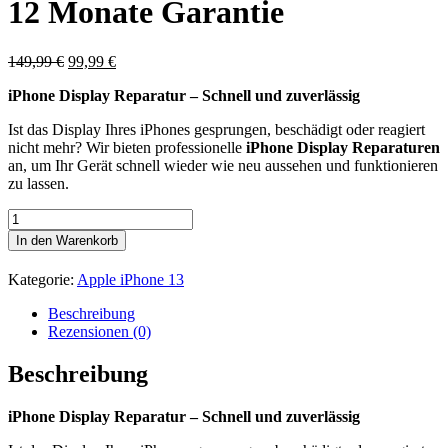
12 Monate Garantie
Ursprünglicher
Aktueller
149,99
€
99,99
€
Preis
Preis
iPhone Display Reparatur – Schnell und zuverlässig
war:
ist:
149,99 €
99,99 €.
Ist das Display Ihres iPhones gesprungen, beschädigt oder reagiert
nicht mehr? Wir bieten professionelle
iPhone Display Reparaturen
an, um Ihr Gerät schnell wieder wie neu aussehen und funktionieren
zu lassen.
iPhone
13
In den Warenkorb
Displaytausch
inkl.
Kategorie:
Apple iPhone 13
12
Monate
Beschreibung
Garantie
Rezensionen (0)
Menge
Beschreibung
iPhone Display Reparatur – Schnell und zuverlässig