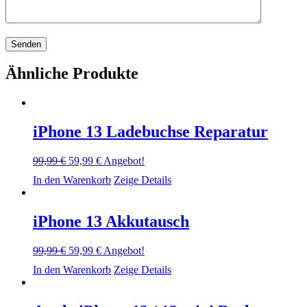
Ähnliche Produkte
iPhone 13 Ladebuchse Reparatur
Ursprünglicher
Aktueller
99,99
€
59,99
€
Angebot!
Preis
Preis
In den Warenkorb
Zeige Details
war:
ist:
99,99 €
59,99 €.
iPhone 13 Akkutausch
Ursprünglicher
Aktueller
99,99
€
59,99
€
Angebot!
Preis
Preis
In den Warenkorb
Zeige Details
war:
ist:
99,99 €
59,99 €.