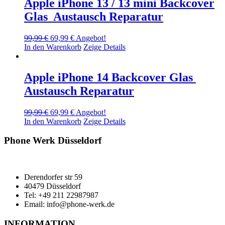
Apple iPhone 13 / 13 mini Backcover
Glas Austausch Reparatur
Ursprünglicher
Aktueller
99,99
€
69,99
€
Angebot!
Preis
Preis
In den Warenkorb
Zeige Details
war:
ist:
99,99 €
69,99 €.
Apple iPhone 14 Backcover Glas
Austausch Reparatur
Ursprünglicher
Aktueller
99,99
€
69,99
€
Angebot!
Preis
Preis
In den Warenkorb
Zeige Details
war:
ist:
99,99 €
69,99 €.
Phone Werk Düsseldorf
Derendorfer str 59
40479 Düsseldorf
Tel: +49 211 22987987
Email: info@phone-werk.de
INFORMATION