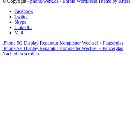
© Copyright -
phone-werk.de
-
Enfold WordPress Theme by Kriesi
Facebook
Twitter
Skype
LinkedIn
Mail
iPhone 5G Display Reparatur Kompletter Wechsel + Panzerglas
iPhone SE Display Reparatur Kompletter Wechsel + Panzerglas
Nach oben scrollen