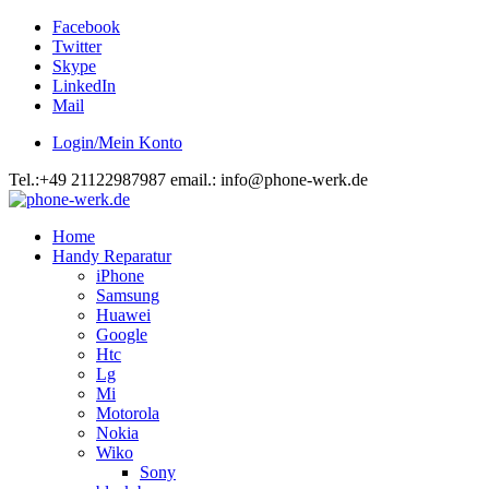
Facebook
Twitter
Skype
LinkedIn
Mail
Login/Mein Konto
Tel.:+49 21122987987 email.: info@phone-werk.de
Home
Handy Reparatur
iPhone
Samsung
Huawei
Google
Htc
Lg
Mi
Motorola
Nokia
Wiko
Sony