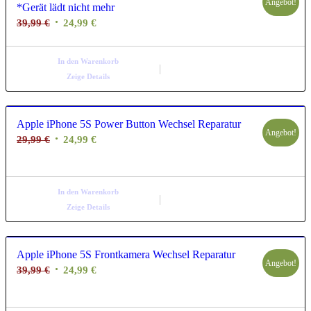
Angebot!
*Gerät lädt nicht mehr
Ursprünglicher
Aktueller
39,99
€
24,99
€
Preis
Preis
war:
ist:
In den Warenkorb
39,99 €
24,99 €.
Zeige Details
Apple iPhone 5S Power Button Wechsel Reparatur
Angebot!
Ursprünglicher
Aktueller
29,99
€
24,99
€
Preis
Preis
war:
ist:
29,99 €
24,99 €.
In den Warenkorb
Zeige Details
Apple iPhone 5S Frontkamera Wechsel Reparatur
Angebot!
Ursprünglicher
Aktueller
39,99
€
24,99
€
Preis
Preis
war:
ist: