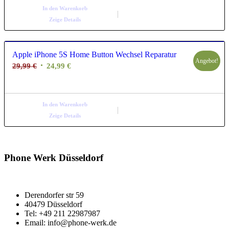
39,99 €
24,99 €.
In den Warenkorb
Zeige Details
Apple iPhone 5S Home Button Wechsel Reparatur
Angebot!
Ursprünglicher
Aktueller
29,99
€
24,99
€
Preis
Preis
war:
ist:
29,99 €
24,99 €.
In den Warenkorb
Zeige Details
Phone Werk Düsseldorf
Derendorfer str 59
40479 Düsseldorf
Tel: +49 211 22987987
Email: info@phone-werk.de