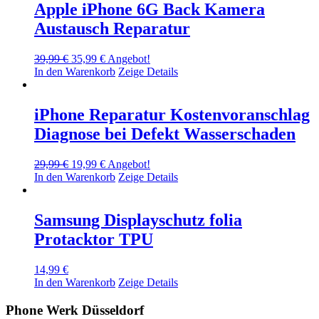
Apple iPhone 6G Back Kamera
Austausch Reparatur
Ursprünglicher
Aktueller
39,99
€
35,99
€
Angebot!
Preis
Preis
In den Warenkorb
Zeige Details
war:
ist:
39,99 €
35,99 €.
iPhone Reparatur Kostenvoranschlag
Diagnose bei Defekt Wasserschaden
Ursprünglicher
Aktueller
29,99
€
19,99
€
Angebot!
Preis
Preis
In den Warenkorb
Zeige Details
war:
ist:
29,99 €
19,99 €.
Samsung Displayschutz folia
Protacktor TPU
14,99
€
In den Warenkorb
Zeige Details
Phone Werk Düsseldorf