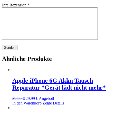
Ihre Rezension
*
Ähnliche Produkte
Apple iPhone 6G Akku Tausch
Reparatur *Gerät lädt nicht mehr*
Ursprünglicher
Aktueller
39,99
€
29,99
€
Angebot!
Preis
Preis
In den Warenkorb
Zeige Details
war:
ist:
39,99 €
29,99 €.