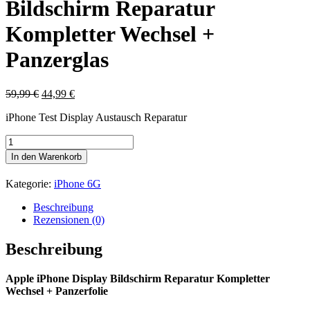
Bildschirm Reparatur
Kompletter Wechsel +
Panzerglas
Ursprünglicher
Aktueller
59,99
€
44,99
€
Preis
Preis
iPhone Test Display Austausch Reparatur
war:
ist:
59,99 €
44,99 €.
Apple
iPhone
In den Warenkorb
6G
Display
Kategorie:
iPhone 6G
Bildschirm
Reparatur
Beschreibung
Kompletter
Rezensionen (0)
Wechsel
+
Beschreibung
Panzerglas
Menge
Apple iPhone Display Bildschirm Reparatur Kompletter
Wechsel + Panzerfolie