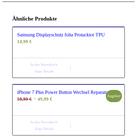
Ähnliche Produkte
Samsung Displayschutz folia Protacktor TPU
14,99
€
In den Warenkorb
Zeige Details
iPhone 7 Plus Power Button Wechsel Reparatur
Angebot!
Ursprünglicher
Aktueller
59,99
€
49,99
€
Preis
Preis
war:
ist:
59,99 €
49,99 €.
In den Warenkorb
Zeige Details