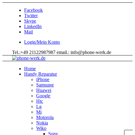
Facebook
Twitter
Skype
LinkedIn
Mail
Login/Mein Konto
Tel.:+49 21122987987 email.: info@phone-werk.de
Home
Handy Reparatur
iPhone
Samsung
Huawei
Google
Htc
Lg
Mi
Motorola
Nokia
Wiko
Sony