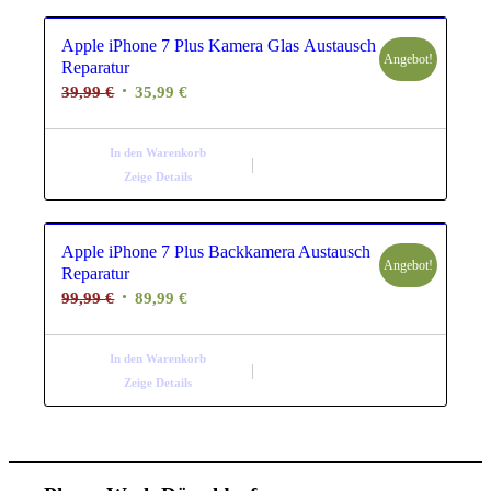
Apple iPhone 7 Plus Kamera Glas Austausch
Angebot!
Reparatur
Ursprünglicher
Aktueller
39,99
€
35,99
€
Preis
Preis
war:
ist:
In den Warenkorb
39,99 €
35,99 €.
Zeige Details
Apple iPhone 7 Plus Backkamera Austausch
Angebot!
Reparatur
Ursprünglicher
Aktueller
99,99
€
89,99
€
Preis
Preis
war:
ist:
In den Warenkorb
99,99 €
89,99 €.
Zeige Details