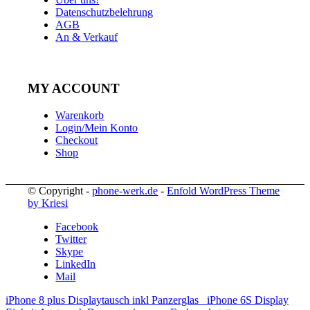
Datenschutzbelehrung
AGB
An & Verkauf
MY ACCOUNT
Warenkorb
Login/Mein Konto
Checkout
Shop
© Copyright -
phone-werk.de
-
Enfold WordPress Theme
by Kriesi
Facebook
Twitter
Skype
LinkedIn
Mail
iPhone 8 plus Displaytausch inkl Panzerglas
iPhone 6S Display