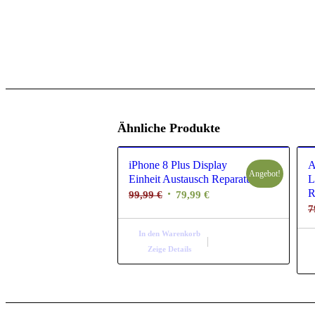
Ähnliche Produkte
iPhone 8 Plus Display
A
Angebot!
Einheit Austausch Reparatur
L
R
Ursprünglicher
Aktueller
99,99
€
79,99
€
7
Preis
Preis
war:
ist:
In den Warenkorb
99,99 €
79,99 €.
Zeige Details