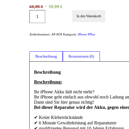
Ursprünglicher
Aktueller
69,99
€
59,99
€
Preis
Preis
In den Warenkorb
war:
ist:
69,99 €
59,99 €.
Artikelnummer:
AP-8G8
Kategorie:
iPhone 8Plus
Beschreibung
Rezensionen (0)
Beschreibung
Beschreibung:
Ihr iPhone Akku lädt nicht mehr?
Ihr iPhone geht einfach aus obwohl noch Ladung an
Dann sind Sie hier genau richtig!
Bei dieser Reparatur wird der Akku, gegen eine
✔ Keine Kleberrückstände
✔ 6 Monate Gewährleistung auf Reparaturen
✔ qualifiziertes Personal mit 10 Jahren Erfahrung