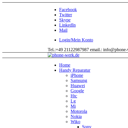
Facebook
Twitter
Skype
LinkedIn
Mail
Login/Mein Konto
Tel.:+49 21122987987 email.: info@phone-
Home
Handy Reparatur
iPhone
Samsung
Huawei
Google
Htc
Lg
Mi
Motorola
Nokia
Wiko
Sony