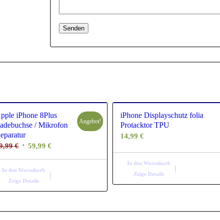
pple iPhone 8Plus
iPhone Displayschutz folia
Angebot!
adebuchse / Mikrofon
Protacktor TPU
eparatur
14,99
€
Ursprünglicher
Aktueller
9,99
€
59,99
€
Preis
Preis
In den Warenkorb
war:
ist:
In den Warenkorb
Zeige Details
79,99 €
59,99 €.
Zeige Details