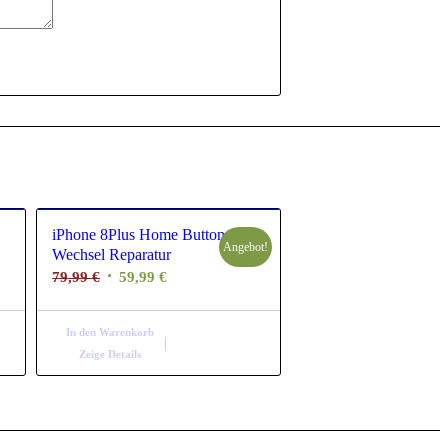
iPhone 8Plus Home Button
Angebot!
Wechsel Reparatur
Ursprünglicher
Aktueller
79,99
€
59,99
€
Preis
Preis
war:
ist:
In den Warenkorb
79,99 €
59,99 €.
Zeige Details