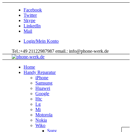
Facebook
Twitter
Skype
LinkedIn
Mail
Login/Mein Konto
Tel.:+49 21122987987 email.: info@phone-werk.de
Home
Handy Reparatur
iPhone
Samsung
Huawei
Google
Htc
Lg
Mi
Motorola
Nokia
Wiko
Sony