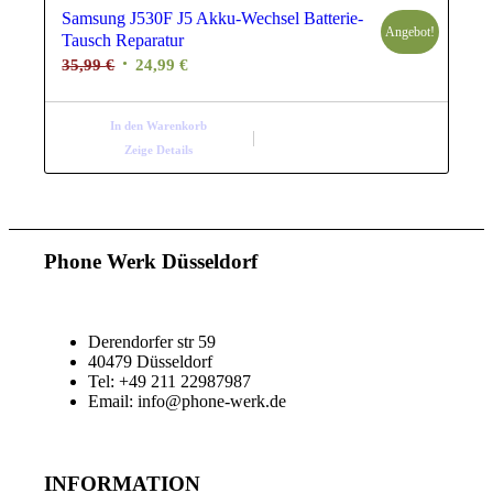
Samsung J530F J5 Akku-​Wechsel Batterie-​
Angebot!
Tausch Reparatur
Ursprünglicher
Aktueller
35,99
€
24,99
€
Preis
Preis
war:
ist:
In den Warenkorb
35,99 €
24,99 €.
Zeige Details
Phone Werk Düsseldorf
Derendorfer str 59
40479 Düsseldorf
Tel: +49 211 22987987
Email: info@phone-werk.de
INFORMATION