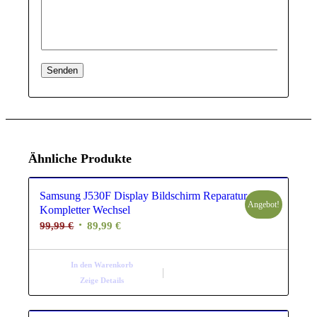
Ähnliche Produkte
Samsung J530F Display Bildschirm Reparatur
Angebot!
Kompletter Wechsel
Ursprünglicher
Aktueller
99,99
€
89,99
€
Preis
Preis
war:
ist:
In den Warenkorb
99,99 €
89,99 €.
Zeige Details