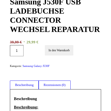
Samsung J530F USB
LADEBUCHSE
CONNECTOR
WECHSEL REPARATUR
Ursprünglicher
Aktueller
39,99
€
29,99
€
Preis
Preis
In den Warenkorb
war:
ist:
39,99 €
29,99 €.
Kategorie:
Samsung Galaxy J530F
Beschreibung
Rezensionen (0)
Beschreibung
Beschreibung: