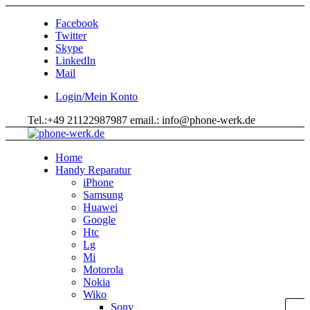
Facebook
Twitter
Skype
LinkedIn
Mail
Login/Mein Konto
Tel.:+49 21122987987 email.: info@phone-werk.de
Home
Handy Reparatur
iPhone
Samsung
Huawei
Google
Htc
Lg
Mi
Motorola
Nokia
Wiko
Sony