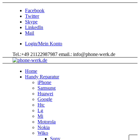
Facebook
Twitter
Skype
LinkedIn
Mail
Login/Mein Konto
Tel.:+49 21122987987 email.: info@phone-werk.de
Home
Handy Reparatur
iPhone
Samsung
Huawei
Google
Htc
Lg
Mi
Motorola
Nokia
Wiko
Sony