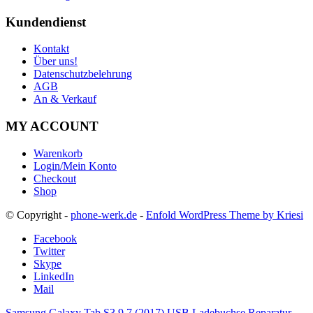
Kundendienst
Kontakt
Über uns!
Datenschutzbelehrung
AGB
An & Verkauf
MY ACCOUNT
Warenkorb
Login/Mein Konto
Checkout
Shop
© Copyright -
phone-werk.de
-
Enfold WordPress Theme by Kriesi
Facebook
Twitter
Skype
LinkedIn
Mail
Samsung Galaxy Tab S3 9.7 (2017) USB Ladebuchse Reparatur