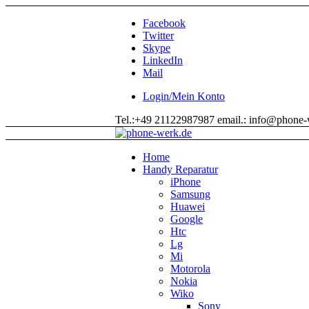
Facebook
Twitter
Skype
LinkedIn
Mail
Login/Mein Konto
Tel.:+49 21122987987 email.: info@phone-
Home
Handy Reparatur
iPhone
Samsung
Huawei
Google
Htc
Lg
Mi
Motorola
Nokia
Wiko
Sony