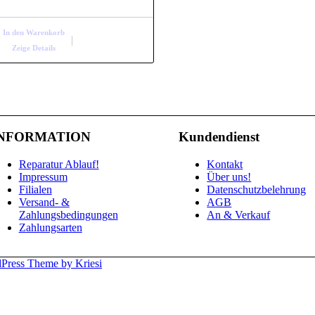
Preis
Preis
war:
ist:
In den Warenkorb
49,99 €
39,99 €.
Zeige Details
NFORMATION
Kundendienst
Reparatur Ablauf!
Kontakt
Impressum
Über uns!
Filialen
Datenschutzbelehrung
Versand- &
AGB
Zahlungsbedingungen
An & Verkauf
Zahlungsarten
Press Theme by Kriesi