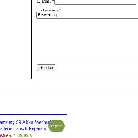
E-Mail
*
Ihre Bewertung
*
amsung S9 Akku-​Wechsel
Angebot!
atterie-​Tausch Reparatur
Ursprünglicher
Aktueller
9,99
€
39,99
€