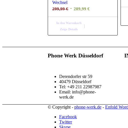
Wechsel
Ursprünglicher
Aktueller
299,99
€
289,99
€
Preis
Preis
war:
ist:
In den Warenkorb
299,99 €
289,99 €.
Zeige Details
Phone Werk Düsseldorf
I
Derendorfer str 59
40479 Düsseldorf
Tel: +49 211 22987987
Email: info@phone-
werk.de
© Copyright -
phone-werk.de
-
Enfold Word
Facebook
Twitter
Skype