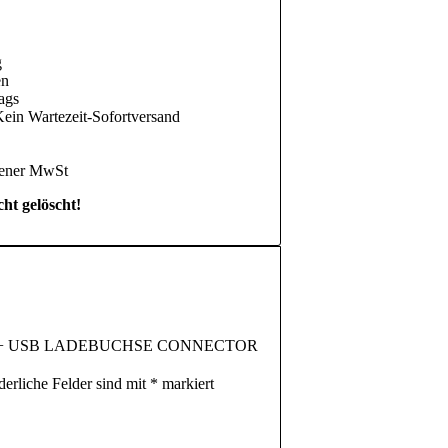
g
en
ags
Kein Wartezeit-Sofortversand
sener MwSt
cht gelöscht!
sung S9+ USB LADEBUCHSE CONNECTOR
derliche Felder sind mit
*
markiert