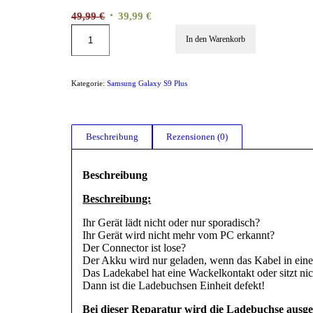
Ursprünglicher
Aktueller
49,99
€
39,99
€
Preis
Preis
In den Warenkorb
war:
ist:
49,99 €
39,99 €.
Kategorie:
Samsung Galaxy S9 Plus
Beschreibung
Rezensionen (0)
Beschreibung
Beschreibung:
Ihr Gerät lädt nicht oder nur sporadisch?
Ihr Gerät wird nicht mehr vom PC erkannt?
Der Connector ist lose?
Der Akku wird nur geladen, wenn das Kabel in eine
Das Ladekabel hat eine Wackelkontakt oder sitzt nic
Dann ist die Ladebuchsen Einheit defekt!
Bei dieser Reparatur wird die Ladebuchse ausge