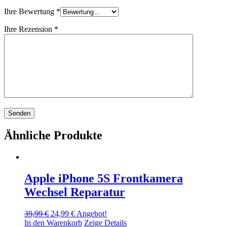
Ihre Bewertung
*
Ihre Rezension
*
Ähnliche Produkte
Apple iPhone 5S Frontkamera
Wechsel Reparatur
Ursprünglicher
Aktueller
39,99
€
24,99
€
Angebot!
Preis
Preis
In den Warenkorb
Zeige Details