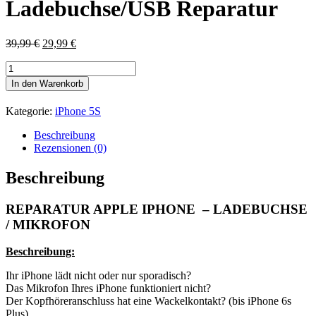
Ladebuchse/USB Reparatur
Ursprünglicher
Aktueller
39,99
€
29,99
€
Preis
Preis
Apple
war:
ist:
iPhone
39,99 €
29,99 €.
In den Warenkorb
5S
Ladebuchse/USB
Kategorie:
iPhone 5S
Reparatur
Menge
Beschreibung
Rezensionen (0)
Beschreibung
REPARATUR APPLE IPHONE – LADEBUCHSE
/ MIKROFON
Beschreibung:
Ihr iPhone lädt nicht oder nur sporadisch?
Das Mikrofon Ihres iPhone funktioniert nicht?
Der Kopfhöreranschluss hat eine Wackelkontakt? (bis iPhone 6s
Plus)