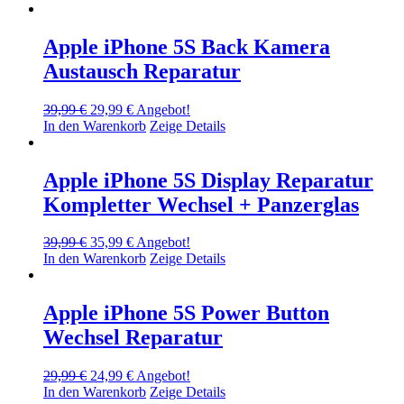
war:
ist:
39,99 €
24,99 €.
Apple iPhone 5S Back Kamera
Austausch Reparatur
Ursprünglicher
Aktueller
39,99
€
29,99
€
Angebot!
Preis
Preis
In den Warenkorb
Zeige Details
war:
ist:
39,99 €
29,99 €.
Apple iPhone 5S Display Reparatur
Kompletter Wechsel + Panzerglas
Ursprünglicher
Aktueller
39,99
€
35,99
€
Angebot!
Preis
Preis
In den Warenkorb
Zeige Details
war:
ist:
39,99 €
35,99 €.
Apple iPhone 5S Power Button
Wechsel Reparatur
Ursprünglicher
Aktueller
29,99
€
24,99
€
Angebot!
Preis
Preis
In den Warenkorb
Zeige Details