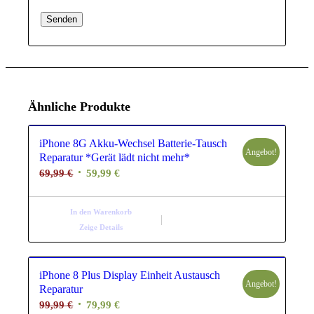
Ähnliche Produkte
iPhone 8G Akku-Wechsel Batterie-Tausch
Angebot!
Reparatur *Gerät lädt nicht mehr*
Ursprünglicher
Aktueller
69,99
€
59,99
€
Preis
Preis
war:
ist:
In den Warenkorb
69,99 €
59,99 €.
Zeige Details
iPhone 8 Plus Display Einheit Austausch
Angebot!
Reparatur
Ursprünglicher
Aktueller
99,99
€
79,99
€