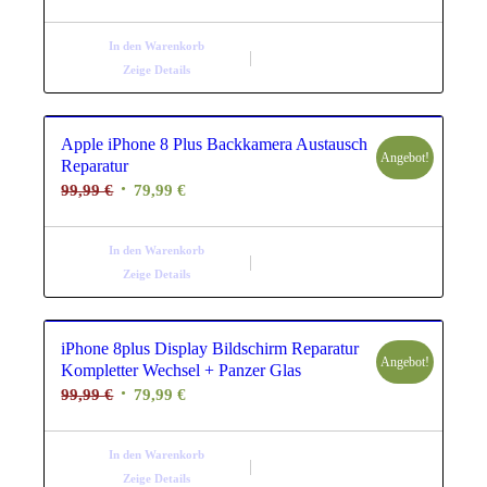
Preis
Preis
war:
ist:
In den Warenkorb
99,99 €
79,99 €.
Zeige Details
Apple iPhone 8 Plus Backkamera Austausch
Angebot!
Reparatur
Ursprünglicher
Aktueller
99,99
€
79,99
€
Preis
Preis
war:
ist:
In den Warenkorb
99,99 €
79,99 €.
Zeige Details
iPhone 8plus Display Bildschirm Reparatur
Angebot!
Kompletter Wechsel + Panzer Glas
Ursprünglicher
Aktueller
99,99
€
79,99
€
Preis
Preis
war:
ist:
In den Warenkorb
99,99 €
79,99 €.
Zeige Details