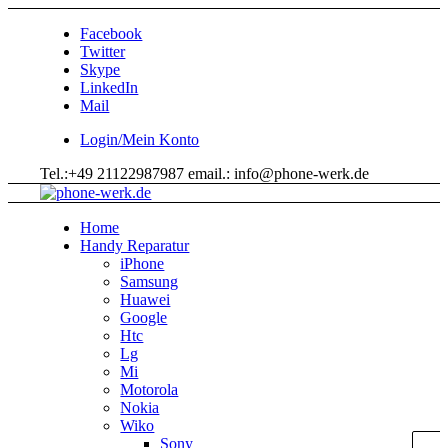
Facebook
Twitter
Skype
LinkedIn
Mail
Login/Mein Konto
Tel.:+49 21122987987 email.: info@phone-werk.de
Home
Handy Reparatur
iPhone
Samsung
Huawei
Google
Htc
Lg
Mi
Motorola
Nokia
Wiko
Sony